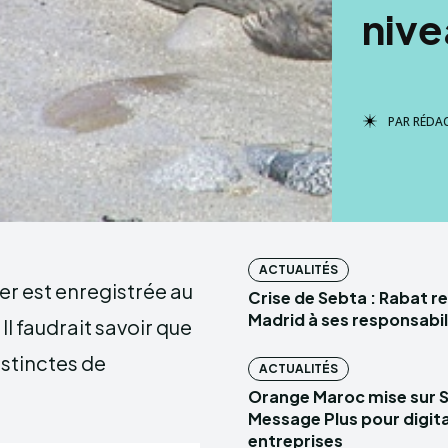
nive
PAR
RÉDA
ACTUALITÉS
er est enregistrée au
Crise de Sebta : Rabat r
Madrid à ses responsabil
Il faudrait savoir que
stinctes de
ACTUALITÉS
Orange Maroc mise sur 
Message Plus pour digital
entreprises