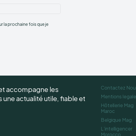
Site
:
 la prochaine fois que je
Contactez Nou
 et accompagne les
Mentions legal
une actualité utile, fiable et
Hôtellerie Mag
Maroc
Belgique Mag
L’intelligencer
Morocco