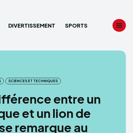
DIVERTISSEMENT
SPORTS
Search
Search
...
...
S
SCIENCES ET TECHNIQUES
tion
tion
ifférence entre un
ech
ech
ue et un lion de
ssement
ssement
se remarque au