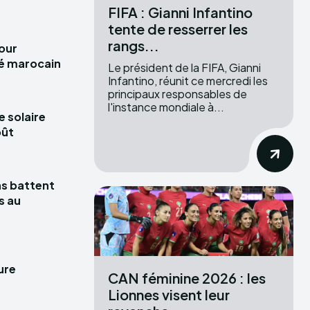
FIFA : Gianni Infantino
tente de resserrer les
rangs...
pour
hé marocain
Le président de la FIFA, Gianni
Infantino, réunit ce mercredi les
principaux responsables de
l'instance mondiale à...
e solaire
oût
las battent
s au
ure
CAN féminine 2026 : les
Lionnes visent leur