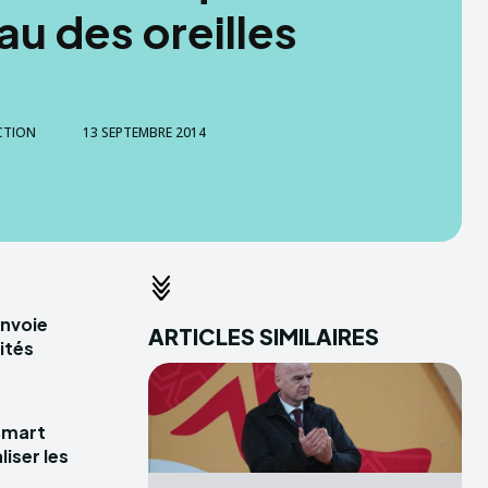
au des oreilles
CTION
13 SEPTEMBRE 2014
envoie
ARTICLES SIMILAIRES
ités
Smart
iser les