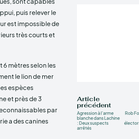
ues, sont capables
pui, puis relever le
eur est impossible de
eurs très courts et
t 6 mètres selon les
ment le lion de mer
des espèces
ne et près de 3
Article
précédent
reconnaissables par
Agression à l’arme
Rob For
blanche dans Lachine
rie a des canines
: Deux suspects
élector
arrêtés