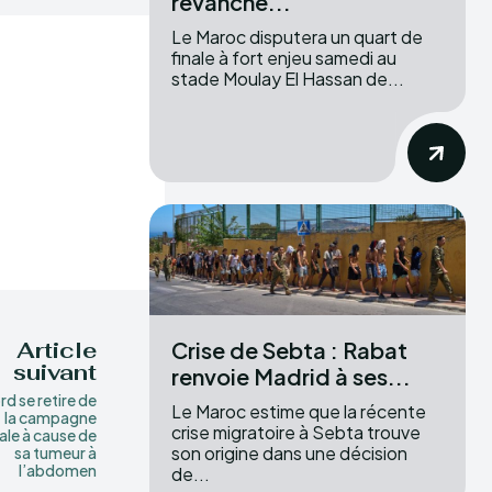
revanche...
Le Maroc disputera un quart de
finale à fort enjeu samedi au
stade Moulay El Hassan de...
Crise de Sebta : Rabat
Article
suivant
renvoie Madrid à ses...
d se retire de
Le Maroc estime que la récente
la campagne
crise migratoire à Sebta trouve
ale à cause de
son origine dans une décision
sa tumeur à
l’abdomen
de...