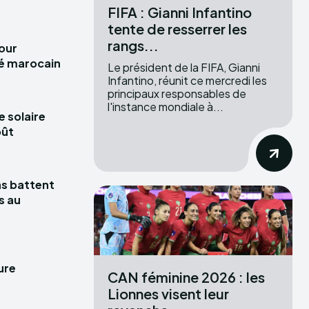
FIFA : Gianni Infantino
tente de resserrer les
rangs...
pour
hé marocain
Le président de la FIFA, Gianni
Infantino, réunit ce mercredi les
principaux responsables de
l'instance mondiale à...
e solaire
oût
las battent
s au
ure
CAN féminine 2026 : les
Lionnes visent leur