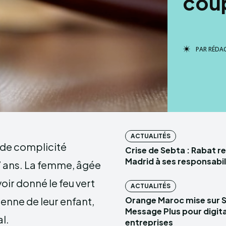
coup
PAR
RÉDA
ACTUALITÉS
 de complicité
Crise de Sebta : Rabat r
Madrid à ses responsabil
7 ans. La femme, âgée
ir donné le feu vert
ACTUALITÉS
enne de leur enfant,
Orange Maroc mise sur 
Message Plus pour digital
l.
entreprises