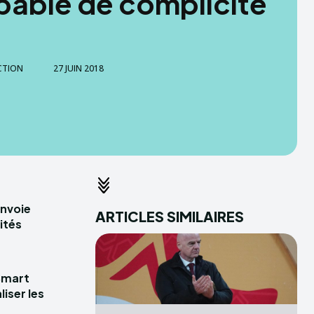
able de complicité
CTION
27 JUIN 2018
envoie
ARTICLES SIMILAIRES
ités
Smart
iser les