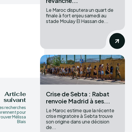
revanche...
Le Maroc disputera un quart de
finale à fort enjeu samedi au
stade Moulay El Hassan de...
Crise de Sebta : Rabat
Article
suivant
renvoie Madrid à ses...
es recherches
Le Maroc estime que la récente
prennent pour
crise migratoire à Sebta trouve
rouver Mélissa
son origine dans une décision
Blais
de...