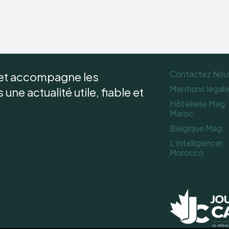
Contactez Nou
 et accompagne les
Mentions legal
une actualité utile, fiable et
Hôtellerie Mag
Maroc
Belgique Mag
L’intelligencer
Morocco