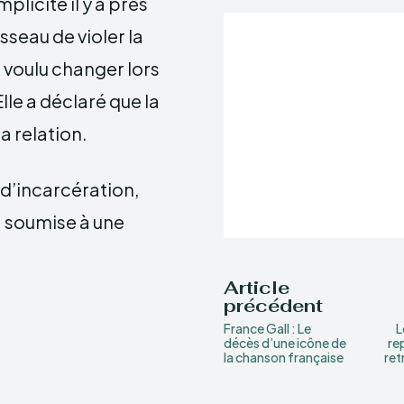
licité il y a près
sseau de violer la
 voulu changer lors
lle a déclaré que la
a relation.
 d’incarcération,
 soumise à une
Article
précédent
France Gall : Le
L
décès d’une icône de
re
la chanson française
ret