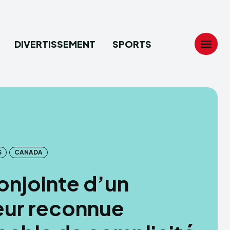
DIVERTISSEMENT
SPORTS
Search
Search
...
...
tion
tion
S
CANADA
ech
ech
onjointe d’un
ssement
ssement
eur reconnue