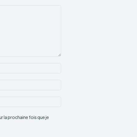
Nom
:*
Email
:*
Site
:
 la prochaine fois que je