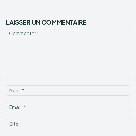
LAISSER UN COMMENTAIRE
Commenter
:
No
:*
Ema
:*
Sit
: