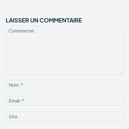
LAISSER UN COMMENTAIRE
Commenter
:
No
:*
Ema
:*
Sit
: