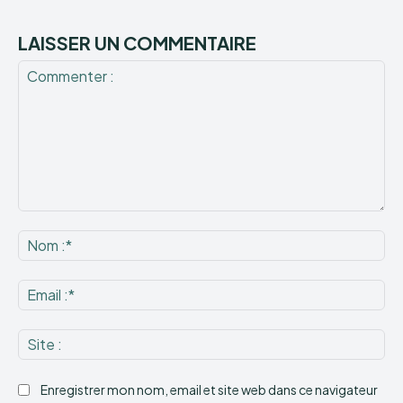
LAISSER UN COMMENTAIRE
Commenter
:
No
:*
Ema
:*
Sit
:
Enregistrer mon nom, email et site web dans ce navigateur