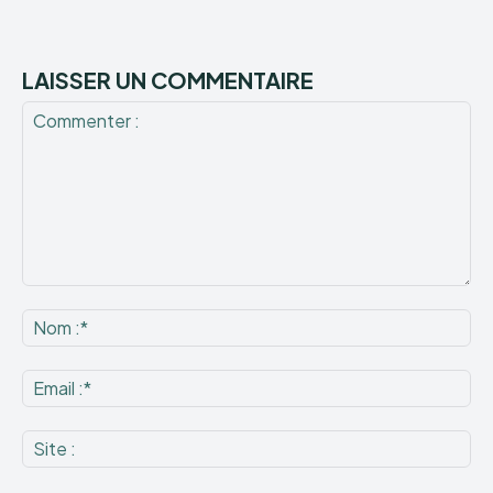
LAISSER UN COMMENTAIRE
Commenter
:
No
:*
Ema
:*
Sit
: