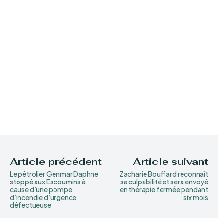
Article précédent
Article suivant
Le pétrolier Genmar Daphne
Zacharie Bouffard reconnaît
stoppé aux Escoumins à
sa culpabilité et sera envoyé
cause d’une pompe
en thérapie fermée pendant
d’incendie d’urgence
six mois
défectueuse