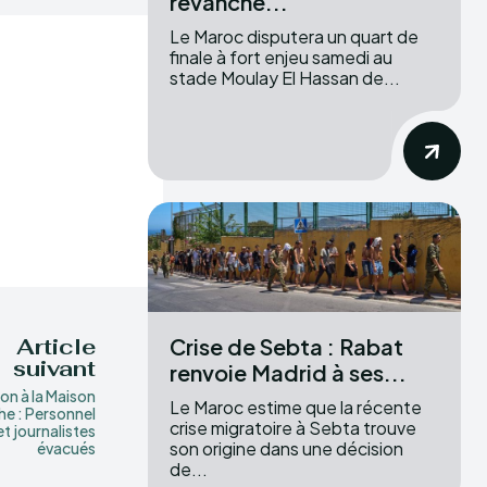
revanche...
Le Maroc disputera un quart de
finale à fort enjeu samedi au
stade Moulay El Hassan de...
Crise de Sebta : Rabat
Article
suivant
renvoie Madrid à ses...
ion à la Maison
Le Maroc estime que la récente
he : Personnel
crise migratoire à Sebta trouve
et journalistes
son origine dans une décision
évacués
de...