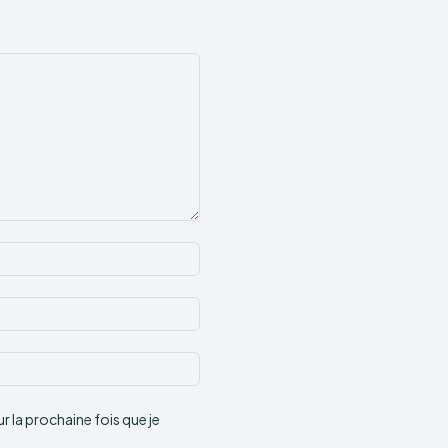
Nom
:*
Email
:*
Site
:
 la prochaine fois que je