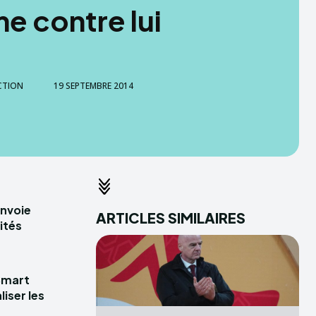
me contre lui
CTION
19 SEPTEMBRE 2014
envoie
ARTICLES SIMILAIRES
ités
Smart
iser les