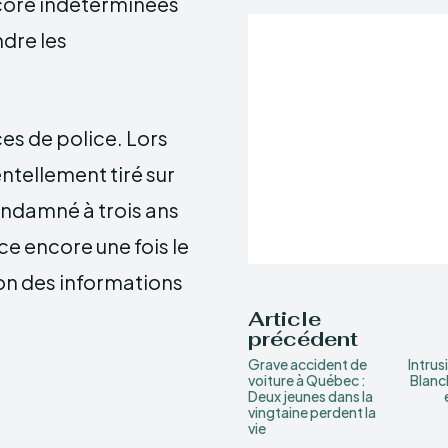
ncore indéterminées
dre les
ces de police. Lors
entellement tiré sur
condamné à trois ans
e encore une fois le
lon des informations
Article
précédent
Grave accident de
Intrus
voiture à Québec :
Blanc
Deux jeunes dans la
vingtaine perdent la
vie