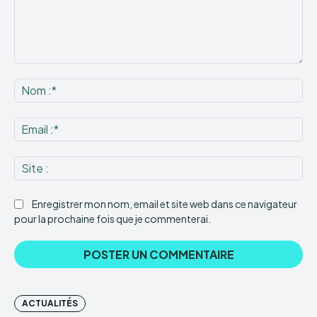
Commenter
:
No
:*
Ema
:*
Sit
:
Enregistrer mon nom, email et site web dans ce navigateur
pour la prochaine fois que je commenterai.
ACTUALITÉS