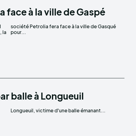
 face à la ville de Gaspé
l
é
 la
pour...
r balle à Longueuil
Longueuil, victime d'une balle émanant...