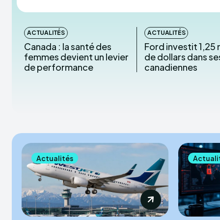
ACTUALITÉS
ACTUALITÉS
Canada : la santé des
Ford investit 1,25 
femmes devient un levier
de dollars dans se
de performance
canadiennes
Actualités
Actuali