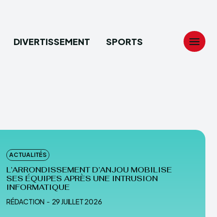
DIVERTISSEMENT
SPORTS
Search
Search
...
...
tion
tion
ACTUALITÉS
ech
ech
L’ARRONDISSEMENT D’ANJOU MOBILISE
SES ÉQUIPES APRÈS UNE INTRUSION
ssement
ssement
INFORMATIQUE
RÉDACTION
-
29 JUILLET 2026