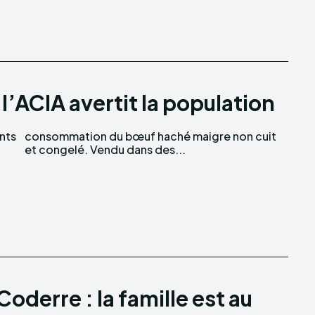
l’ACIA avertit la population
nts
uit
et congelé. Vendu dans des...
oderre : la famille est au