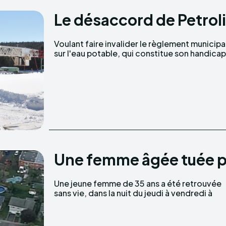
Le désaccord de Petrolia
Voulant faire invalider le règlement municipa
société Petrolia fera face à la ville de Gasqu
sur l'eau potable, qui constitue son handicap,
Une femme âgée tuée pa
Une jeune femme de 35 ans a été retrouvée
sans vie, dans la nuit du jeudi à vendredi à