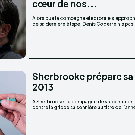
cœur de nos...
Alors que la compagne électorale s’approc
manqué de faire le point avec les familles 
de sa dernière étape, Denis Coderre n’a pas
Sherbrooke prépare sa
2013
A Sherbrooke, la compagne de vaccination
2013 sera bientôt lancée. Du 06 au 13
contre la grippe saisonnière au titre de l’ann