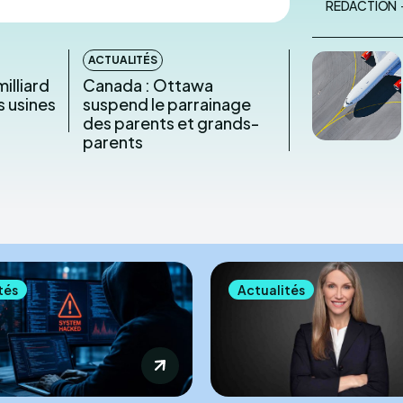
RÉDACTION
ACTUALITÉS
milliard
Canada : Ottawa
s usines
suspend le parrainage
des parents et grands-
parents
tés
Actualités