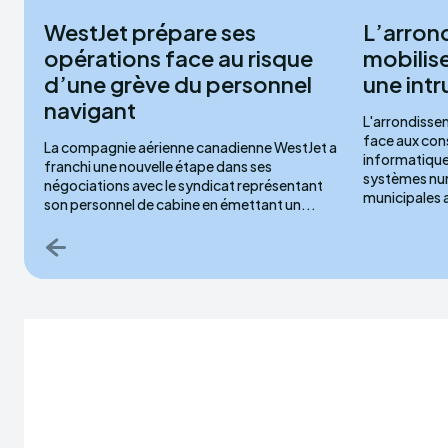
WestJet prépare ses
L’arron
opérations face au risque
mobilis
d’une grève du personnel
une int
navigant
L'arrondissem
face aux con
La compagnie aérienne canadienne WestJet a
informatique
franchi une nouvelle étape dans ses
systèmes num
négociations avec le syndicat représentant
municipales 
son personnel de cabine en émettant un...