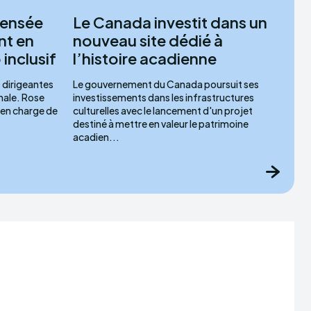
pensée
Le Canada investit dans un
nt en
nouveau site dédié à
inclusif
l’histoire acadienne
s dirigeantes
Le gouvernement du Canada poursuit ses
onale. Rose
investissements dans les infrastructures
 en charge de
culturelles avec le lancement d'un projet
destiné à mettre en valeur le patrimoine
acadien...