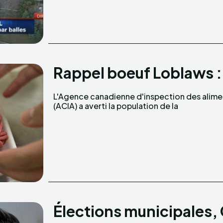
Rappel boeuf Loblaws : 
L'Agence canadienne d'inspection des alime
consommation du bœuf haché maigre non c
(ACIA) a averti la population de la
Élections municipales, C