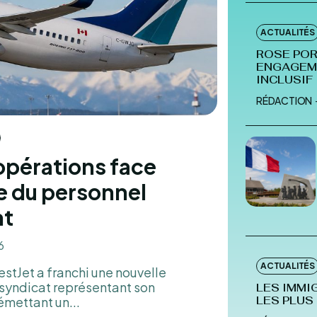
ACTUALITÉS
ROSE PO
ENGAGEME
INCLUSIF
RÉDACTION
opérations face
e du personnel
nt
6
ACTUALITÉS
tJet a franchi une nouvelle
 syndicat représentant son
LES IMMI
émettant un...
LES PLUS