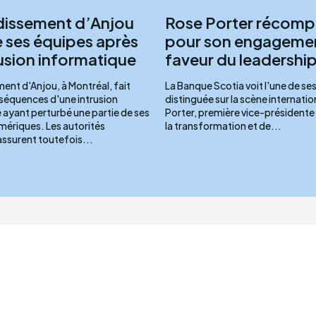
dissement d’Anjou
Rose Porter récom
e ses équipes après
pour son engageme
rusion informatique
faveur du leadership 
ent d'Anjou, à Montréal, fait
La Banque Scotia voit l'une de se
séquences d'une intrusion
distinguée sur la scène internati
 ayant perturbé une partie de ses
Porter, première vice-présidente
ériques. Les autorités
la transformation et de...
assurent toutefois...