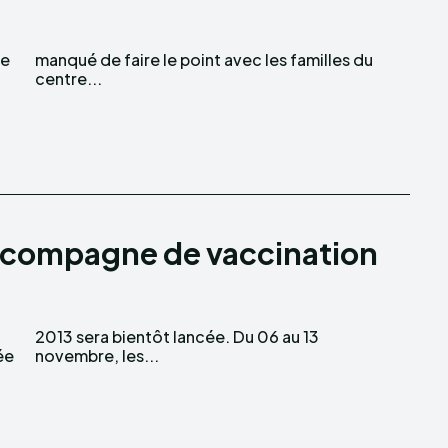
he
du
centre...
 compagne de vaccination
ée
novembre, les...