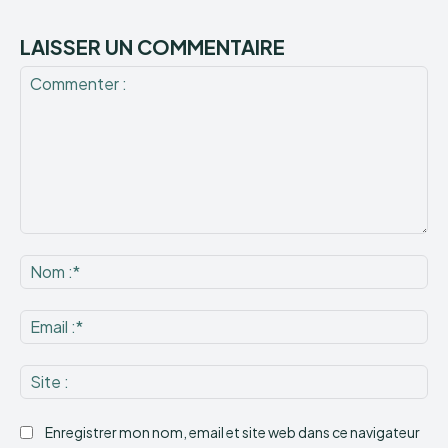
LAISSER UN COMMENTAIRE
Commenter
:
No
:*
Ema
:*
Sit
:
Enregistrer mon nom, email et site web dans ce navigateur