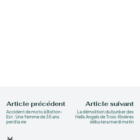
Article précédent
Article suivant
Accident de moto à Bolton-
La démolition du bunker des
Est : Une femme de 35 ans
Hells Angels de Trois-Rivières
perd la vie
débutera mardi matin