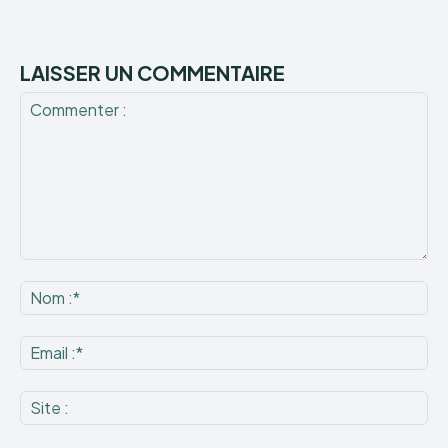
LAISSER UN COMMENTAIRE
Commenter
:
No
:*
Ema
:*
Sit
: