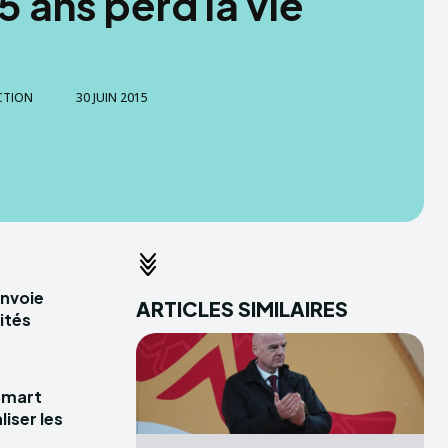
5 ans perd la vie
CTION
30 JUIN 2015
envoie
ARTICLES SIMILAIRES
ités
Smart
iser les