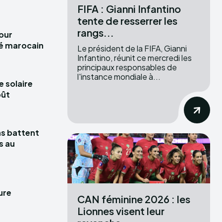
FIFA : Gianni Infantino
tente de resserrer les
rangs...
pour
hé marocain
Le président de la FIFA, Gianni
Infantino, réunit ce mercredi les
principaux responsables de
l'instance mondiale à...
e solaire
oût
las battent
s au
ure
CAN féminine 2026 : les
Lionnes visent leur