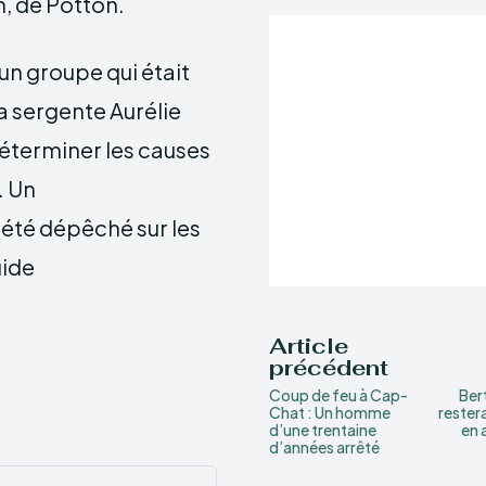
n, de Potton.
un groupe qui était
a sergente Aurélie
déterminer les causes
. Un
 été dépêché sur les
uide
Article
précédent
Coup de feu à Cap-
Ber
Chat : Un homme
rester
d’une trentaine
en 
d’années arrêté