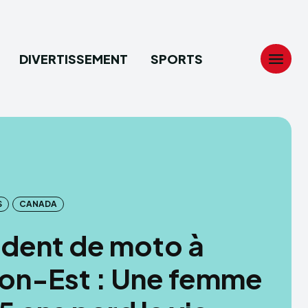
DIVERTISSEMENT
SPORTS
Search
Search
...
...
tion
tion
S
CANADA
ech
ech
dent de moto à
ssement
ssement
on-Est : Une femme