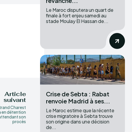
revanche...
Le Maroc disputera un quart de
finale à fort enjeu samedi au
stade Moulay El Hassan de...
Crise de Sebta : Rabat
Article
suivant
renvoie Madrid à ses...
trand Charest
Le Maroc estime que la récente
a en détention
crise migratoire à Sebta trouve
attendant son
son origine dans une décision
procès
de...