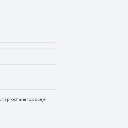
Nom
:*
Email
:*
Site
:
 la prochaine fois que je