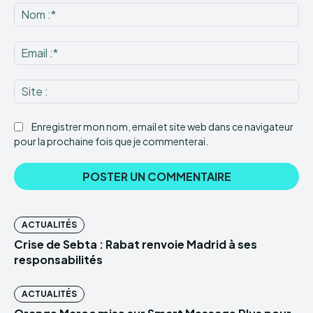
:
No
:*
Ema
:*
Sit
:
Enregistrer mon nom, email et site web dans ce navigateur
pour la prochaine fois que je commenterai.
ACTUALITÉS
Crise de Sebta : Rabat renvoie Madrid à ses
responsabilités
ACTUALITÉS