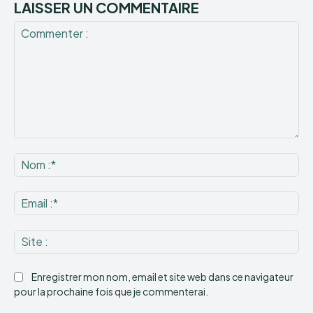
LAISSER UN COMMENTAIRE
Commenter
:
No
:*
Ema
:*
Sit
:
Enregistrer mon nom, email et site web dans ce navigateur
pour la prochaine fois que je commenterai.