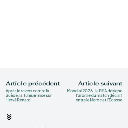
Article précédent
Article suivant
Après le revers contre la
Mondial 2026 : la FIFA désigne
Suède, la Tunisie mise sur
l’arbitre du match décisif
Hervé Renard
entre le Maroc et l’Écosse