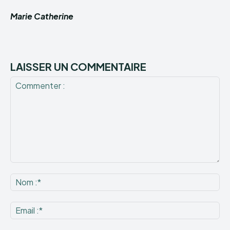
Marie Catherine
LAISSER UN COMMENTAIRE
Commenter
:
No
:*
Ema
:*