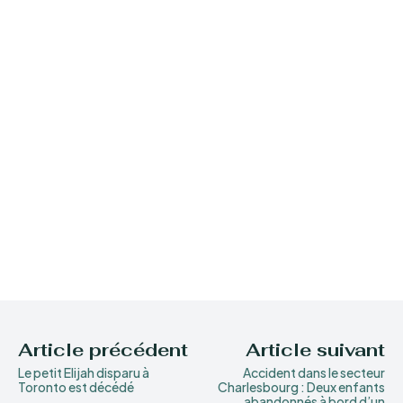
Article précédent
Article suivant
Le petit Elijah disparu à
Accident dans le secteur
Toronto est décédé
Charlesbourg : Deux enfants
abandonnés à bord d’un