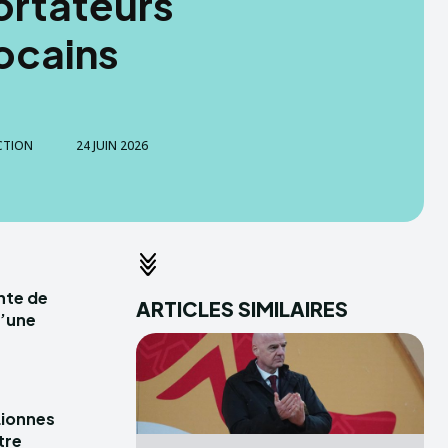
ortateurs
ocains
CTION
24 JUIN 2026
ente de
ARTICLES SIMILAIRES
d’une
Lionnes
tre