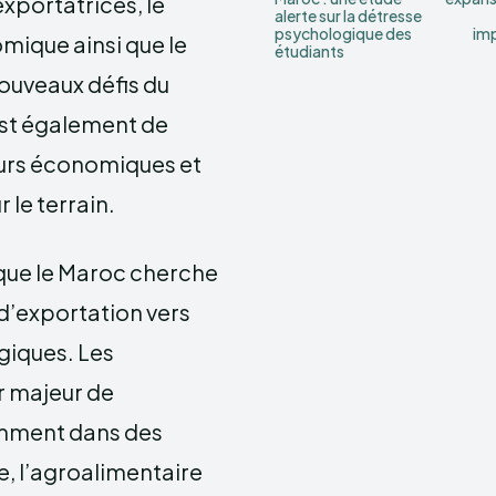
xportatrices, le
alerte sur la détresse
psychologique des
imp
mique ainsi que le
étudiants
ouveaux défis du
est également de
urs économiques et
le terrain.
 que le Maroc cherche
d’exportation vers
égiques. Les
r majeur de
amment dans des
, l’agroalimentaire