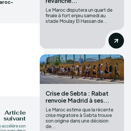
revanche...
Maroc-
Le Maroc disputera un quart de
finale à fort enjeu samedi au
stade Moulay El Hassan de...
Crise de Sebta : Rabat
renvoie Madrid à ses...
Le Maroc estime que la récente
Article
crise migratoire à Sebta trouve
suivant
son origine dans une décision
de...
 accélère son
ion avec deux