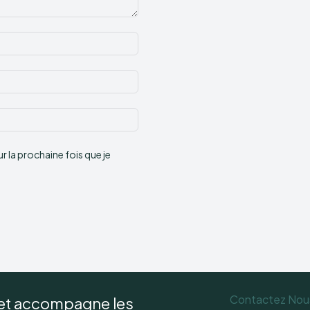
Nom
:*
Email
:*
Site
:
 la prochaine fois que je
Contactez Nou
 et accompagne les