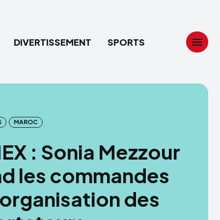
DIVERTISSEMENT
SPORTS
Search
Search
...
...
S
MAROC
tion
tion
EX : Sonia Mezzour
ech
ech
nd les commandes
ssement
ssement
’organisation des