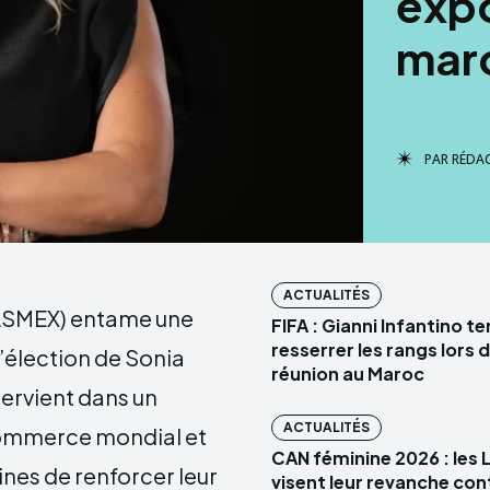
exp
mar
PAR
RÉDA
ACTUALITÉS
(ASMEX) entame une
FIFA : Gianni Infantino t
resserrer les rangs lors 
’élection de Sonia
réunion au Maroc
ervient dans un
ACTUALITÉS
commerce mondial et
CAN féminine 2026 : les 
ines de renforcer leur
visent leur revanche con