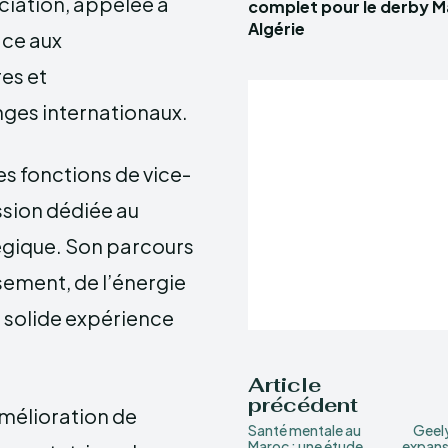
ciation, appelée à
complet pour le derby 
Algérie
ce aux
es et
nges internationaux.
es fonctions de vice-
ssion dédiée au
atégique. Son parcours
ssement, de l’énergie
e solide expérience
Article
précédent
amélioration de
Santé mentale au
Geely
Maroc : une étude
expans