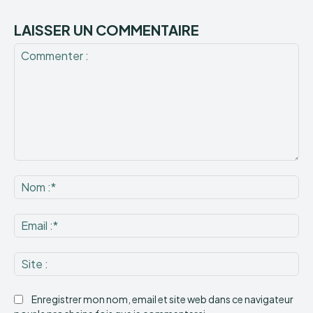
LAISSER UN COMMENTAIRE
Commenter
:
No
:*
Ema
:*
Sit
:
Enregistrer mon nom, email et site web dans ce navigateur