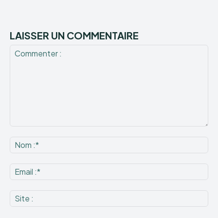
LAISSER UN COMMENTAIRE
Commenter
:
No
:*
Ema
:*
Sit
: