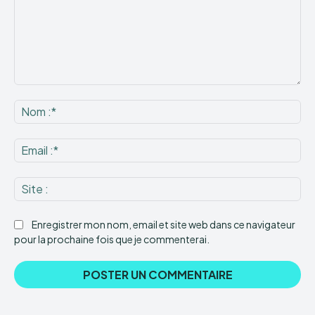
Commenter
:
No
:*
Ema
:*
Sit
:
Enregistrer mon nom, email et site web dans ce navigateur
pour la prochaine fois que je commenterai.