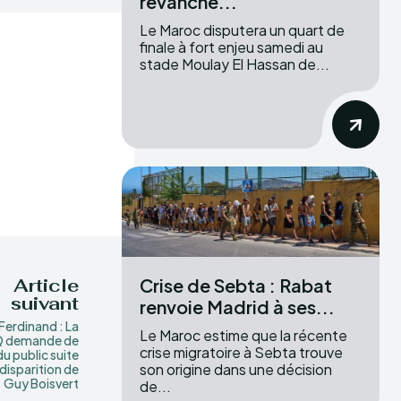
revanche...
Le Maroc disputera un quart de
finale à fort enjeu samedi au
stade Moulay El Hassan de...
Crise de Sebta : Rabat
Article
suivant
renvoie Madrid à ses...
Ferdinand : La
Le Maroc estime que la récente
 demande de
crise migratoire à Sebta trouve
du public suite
son origine dans une décision
 disparition de
Guy Boisvert
de...