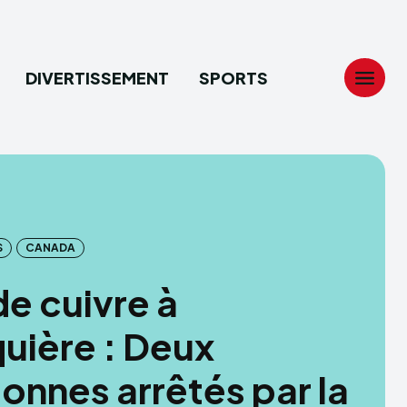
DIVERTISSEMENT
SPORTS
Search
Search
...
...
S
CANADA
tion
tion
de cuivre à
ech
ech
uière : Deux
ssement
ssement
onnes arrêtés par la