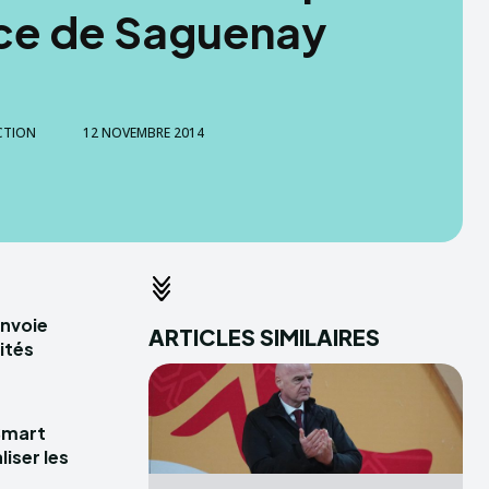
ce de Saguenay
CTION
12 NOVEMBRE 2014
envoie
ARTICLES SIMILAIRES
ités
Smart
iser les