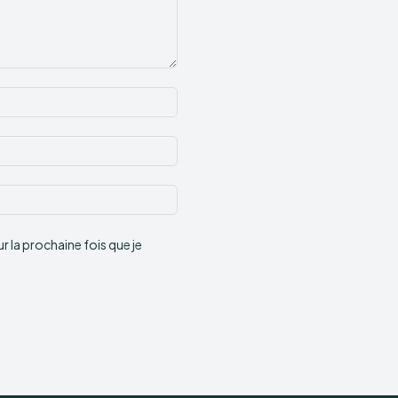
Nom
:*
Email
:*
Site
:
 la prochaine fois que je