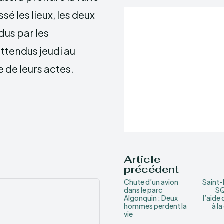
sé les lieux, les deux
dus par les
attendus jeudi au
 de leurs actes.
Article
précédent
Chute d’un avion
Saint-
dans le parc
SQ
Algonquin : Deux
l’aide 
hommes perdent la
à la
vie