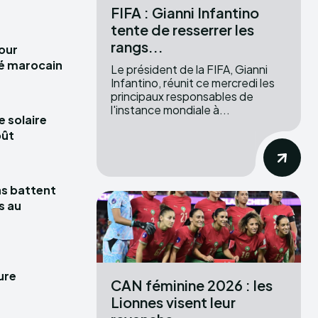
FIFA : Gianni Infantino
tente de resserrer les
rangs...
pour
hé marocain
Le président de la FIFA, Gianni
Infantino, réunit ce mercredi les
principaux responsables de
l'instance mondiale à...
e solaire
oût
las battent
s au
ure
CAN féminine 2026 : les
Lionnes visent leur