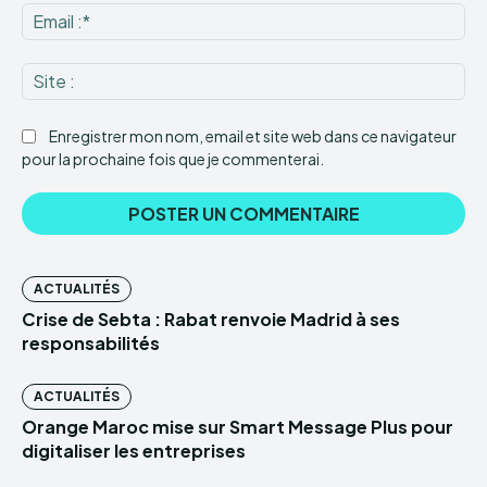
Ema
:*
Sit
:
Enregistrer mon nom, email et site web dans ce navigateur
pour la prochaine fois que je commenterai.
ACTUALITÉS
Crise de Sebta : Rabat renvoie Madrid à ses
responsabilités
ACTUALITÉS
Orange Maroc mise sur Smart Message Plus pour
digitaliser les entreprises