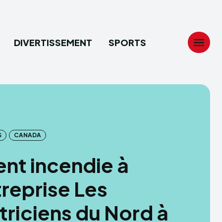
DIVERTISSEMENT
SPORTS
Search
Search
...
...
S
CANADA
tion
tion
ent incendie à
ech
ech
treprise Les
ssement
ssement
triciens du Nord à