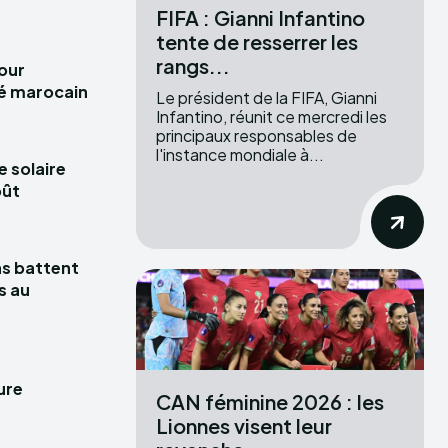
FIFA : Gianni Infantino
tente de resserrer les
rangs...
pour
hé marocain
Le président de la FIFA, Gianni
Infantino, réunit ce mercredi les
principaux responsables de
l'instance mondiale à...
e solaire
oût
las battent
s au
ure
CAN féminine 2026 : les
Lionnes visent leur