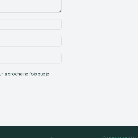
Nom
:*
Email
:*
Site
:
 la prochaine fois que je