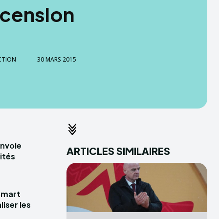
scension
CTION
30 MARS 2015
envoie
ARTICLES SIMILAIRES
ités
Smart
iser les