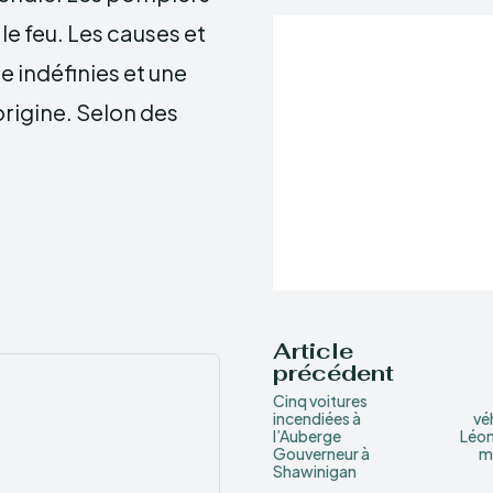
 le feu. Les causes et
e indéfinies et une
origine. Selon des
Article
précédent
Cinq voitures
incendiées à
vé
l’Auberge
Léon
Gouverneur à
m
Shawinigan