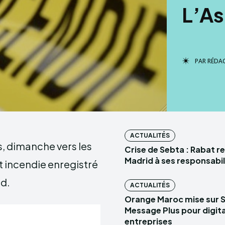
L’A
PAR
RÉDA
ACTUALITÉS
, dimanche vers les
Crise de Sebta : Rabat r
Madrid à ses responsabil
nt incendie enregistré
rd.
ACTUALITÉS
Orange Maroc mise sur 
Message Plus pour digital
entreprises