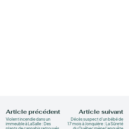
Article précédent
Article suivant
Violent incendie dans un
Décès suspect d’un bébé de
immeuble à LaSalle : Des
17 mois à Jonquière : La Sûreté
plants de cannabis retrouvés
du Québec mène l’enquête