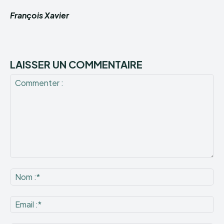
François Xavier
LAISSER UN COMMENTAIRE
Commenter
:
No
:*
Ema
:*