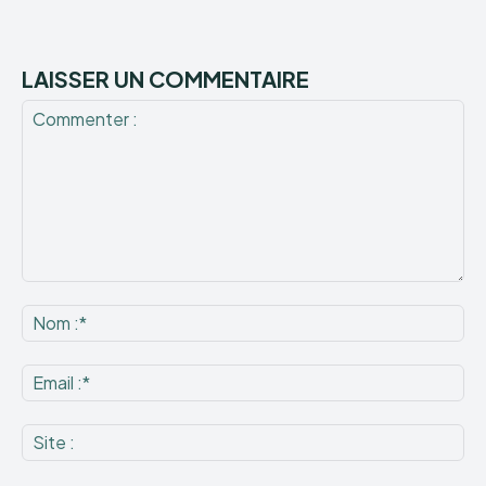
LAISSER UN COMMENTAIRE
Commenter
:
No
:*
Ema
:*
Sit
: