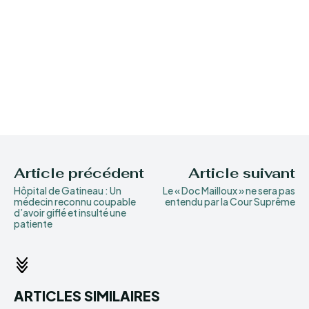
Article précédent
Article suivant
Hôpital de Gatineau : Un
Le « Doc Mailloux » ne sera pas
médecin reconnu coupable
entendu par la Cour Suprême
d’avoir giflé et insulté une
patiente
ARTICLES SIMILAIRES