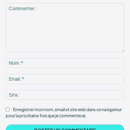
Commenter
:
No
:*
Ema
:*
Sit
:
Enregistrer mon nom, email et site web dans ce navigateur
pour la prochaine fois que je commenterai.