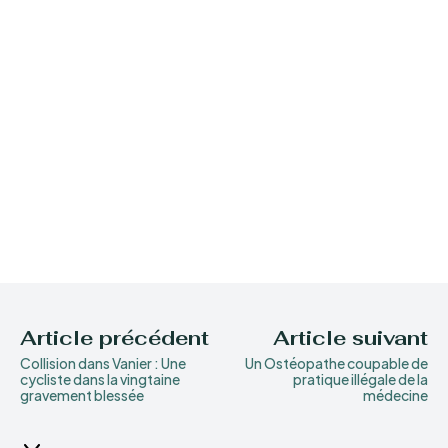
Article précédent
Article suivant
Collision dans Vanier : Une
Un Ostéopathe coupable de
cycliste dans la vingtaine
pratique illégale de la
gravement blessée
médecine