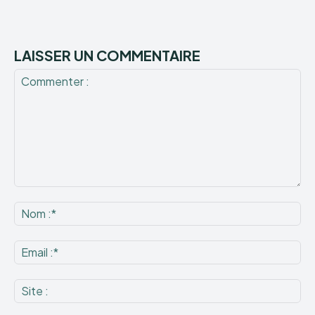
LAISSER UN COMMENTAIRE
Commenter
:
No
:*
Ema
:*
Sit
: