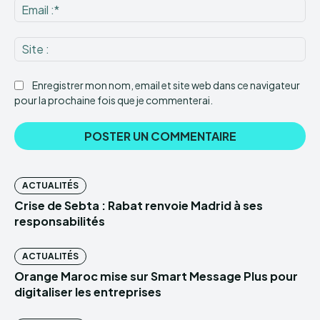
Ema
:*
Sit
:
Enregistrer mon nom, email et site web dans ce navigateur
pour la prochaine fois que je commenterai.
ACTUALITÉS
Crise de Sebta : Rabat renvoie Madrid à ses
responsabilités
ACTUALITÉS
Orange Maroc mise sur Smart Message Plus pour
digitaliser les entreprises