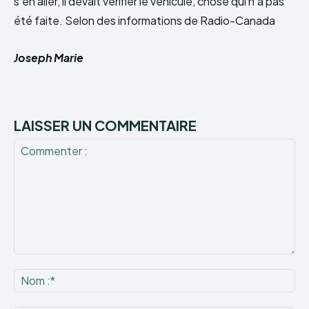
s’en aller, il devait vérifier le véhicule, chose qui n’a pas
été faite. Selon des informations de Radio-Canada
Joseph Marie
LAISSER UN COMMENTAIRE
Commenter
:
No
:*