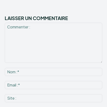
LAISSER UN COMMENTAIRE
Commenter
:
No
:*
Ema
:*
Sit
: