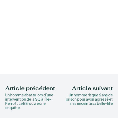
Article précédent
Article suivant
Un homme abattu lors d’une
Un homme risque 6 ans de
intervention de la SQ à l’Île-
prison pour avoir agressé et
Perrot : Le BEI ouvre une
mis enceinte sa belle-fille
enquête