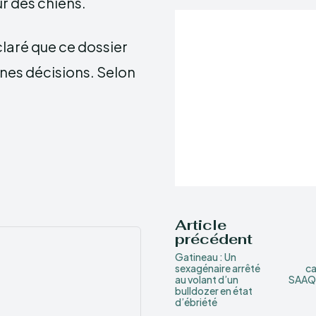
ur des chiens.
claré que ce dossier
nnes décisions. Selon
Article
précédent
Gatineau : Un
sexagénaire arrêté
ca
au volant d’un
SAAQ v
bulldozer en état
d’ébriété