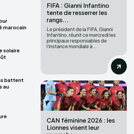
FIFA : Gianni Infantino
tente de resserrer les
rangs...
pour
hé marocain
Le président de la FIFA, Gianni
Infantino, réunit ce mercredi les
principaux responsables de
l'instance mondiale à...
e solaire
oût
las battent
s au
ure
CAN féminine 2026 : les
Lionnes visent leur