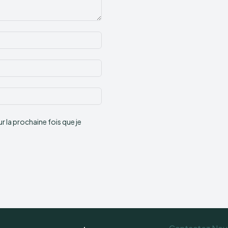
Nom
:*
Email
:*
Site
:
 la prochaine fois que je