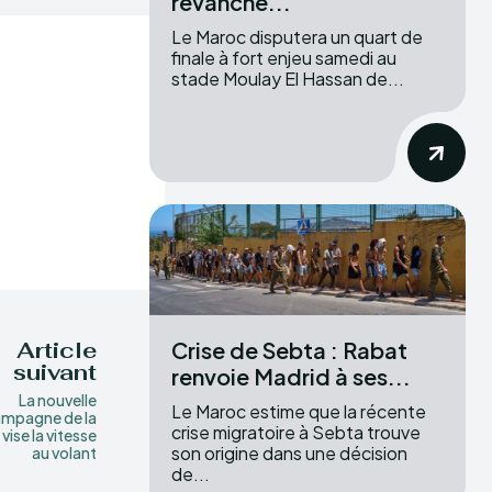
revanche...
Le Maroc disputera un quart de
finale à fort enjeu samedi au
stade Moulay El Hassan de...
Crise de Sebta : Rabat
Article
suivant
renvoie Madrid à ses...
La nouvelle
Le Maroc estime que la récente
mpagne de la
crise migratoire à Sebta trouve
ise la vitesse
son origine dans une décision
au volant
de...