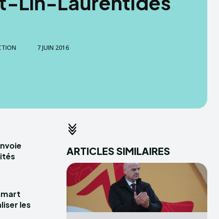
t-Lin-Laurentides
CTION
7 JUIN 2016
envoie
ARTICLES SIMILAIRES
ités
Smart
iser les