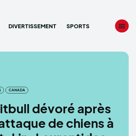
DIVERTISSEMENT
SPORTS
Search
Search
...
...
tion
tion
S
CANADA
ech
ech
itbull dévoré après
ssement
ssement
attaque de chiens à