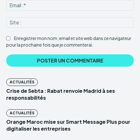
Ema
:*
Sit
:
Enregistrer mon nom, email et site web dans ce navigateur
pour la prochaine fois que je commenterai.
ACTUALITÉS
Crise de Sebta : Rabat renvoie Madrid à ses
responsabilités
ACTUALITÉS
Orange Maroc mise sur Smart Message Plus pour
digitaliser les entreprises