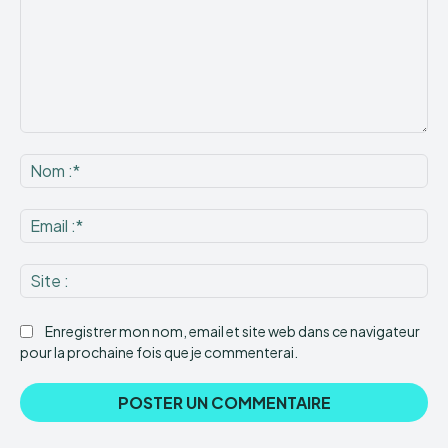
Commenter
:
No
:*
Ema
:*
Sit
:
Enregistrer mon nom, email et site web dans ce navigateur
pour la prochaine fois que je commenterai.