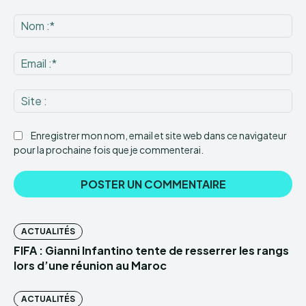
Commenter
:
No
:*
Ema
:*
Sit
:
Enregistrer mon nom, email et site web dans ce navigateur
pour la prochaine fois que je commenterai.
ACTUALITÉS
FIFA : Gianni Infantino tente de resserrer les rangs
lors d’une réunion au Maroc
ACTUALITÉS