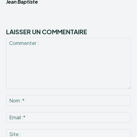
Jean Baptiste
LAISSER UN COMMENTAIRE
Commenter
:
No
:*
Ema
:*
Sit