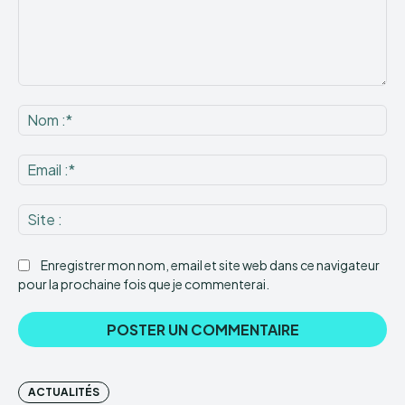
Commenter
:
No
:*
Ema
:*
Sit
:
Enregistrer mon nom, email et site web dans ce navigateur
pour la prochaine fois que je commenterai.
ACTUALITÉS