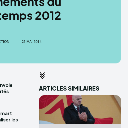
nements du
temps 2012
CTION
21 MAI 2014
envoie
ARTICLES SIMILAIRES
ités
Smart
iser les