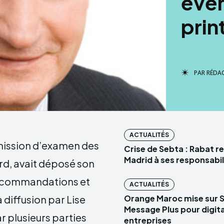
évé
prin
PAR
RÉDA
ACTUALITÉS
mmission d’examen des
Crise de Sebta : Rabat r
Madrid à ses responsabil
d, avait déposé son
recommandations et
ACTUALITÉS
diffusion par Lise
Orange Maroc mise sur 
Message Plus pour digital
ar plusieurs parties
entreprises