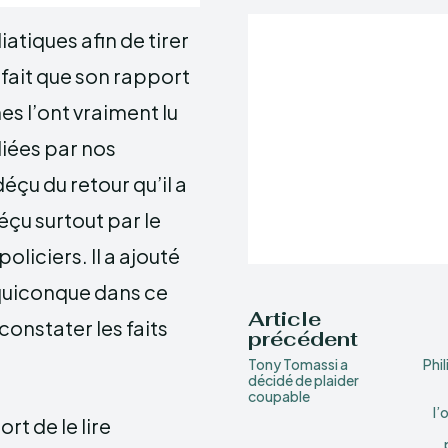
atiques afin de tirer
 fait que son rapport
es l’ont vraiment lu
liées par nos
éçu du retour qu’il a
éçu surtout par le
liciers. Il a ajouté
e quiconque dans ce
Article
 constater les faits
précédent
Tony Tomassi a
Phi
décidé de plaider
coupable
l’
rt de le lire