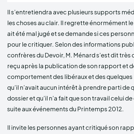
Il s’entretiendra avec plusieurs supports médi
les choses au clair. Il regrette énormément le
ait été mal jugé et se demande si ces personn
pour le critiquer. Selon des informations pub
confrères du Devoir, M. Ménard s’est dit très d
reçu après la publication de son rapport et d
comportement des libéraux et des quelques po
qu’il n’avait aucun intérêt à prendre parti d
dossier et qu’il n’a fait que son travail celui de
suite aux événements du Printemps 2012.
Il invite les personnes ayant critiqué son rappo