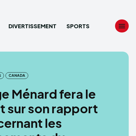
DIVERTISSEMENT
SPORTS
Search
Search
...
...
S
CANADA
tion
tion
e Ménard fera le
ech
ech
t sur son rapport
ssement
ssement
ernant les