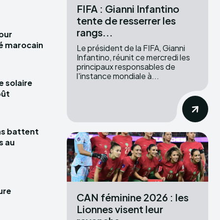
FIFA : Gianni Infantino
tente de resserrer les
rangs...
pour
hé marocain
Le président de la FIFA, Gianni
Infantino, réunit ce mercredi les
principaux responsables de
l'instance mondiale à...
e solaire
oût
las battent
s au
ure
CAN féminine 2026 : les
Lionnes visent leur