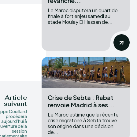
revanche...
Le Maroc disputera un quart de
finale à fort enjeu samedi au
stade Moulay El Hassan de...
Crise de Sebta : Rabat
Article
suivant
renvoie Madrid à ses...
lippe Couillard
Le Maroc estime que la récente
procédera
crise migratoire à Sebta trouve
aujourd’hui à
son origine dans une décision
ouverture de la
session
de...
parlementaire