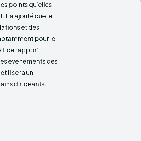
es points qu’elles
 Il a ajouté que le
ations et des
 notamment pour le
rd, ce rapport
 les événements des
t il sera un
hains dirigeants.