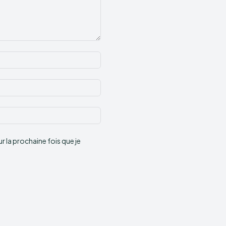
Nom
:*
Email
:*
Site
:
 la prochaine fois que je