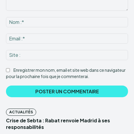
Commenter
:
No
:*
Ema
:*
Sit
:
Enregistrer mon nom, email et site web dans ce navigateur
pour la prochaine fois que je commenterai.
ACTUALITÉS
Crise de Sebta : Rabat renvoie Madrid à ses
responsabilités