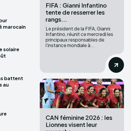
FIFA : Gianni Infantino
tente de resserrer les
rangs...
pour
hé marocain
Le président de la FIFA, Gianni
Infantino, réunit ce mercredi les
principaux responsables de
l'instance mondiale à...
e solaire
oût
las battent
s au
ure
CAN féminine 2026 : les
Lionnes visent leur