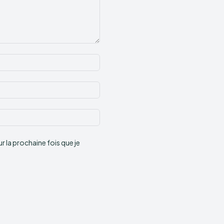
Nom
:*
Email
:*
Site
:
 la prochaine fois que je