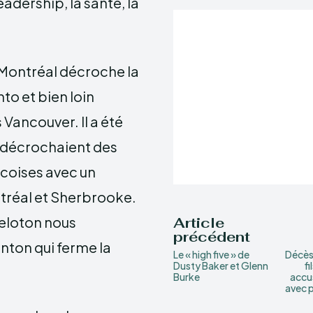
eadership, la santé, la
 Montréal décroche la
to et bien loin
 Vancouver. Il a été
a décrochaient des
coises avec un
tréal et Sherbrooke.
peloton nous
Article
précédent
nton qui ferme la
Le « high five » de
Décès 
Dusty Baker et Glenn
fi
Burke
accu
avec 