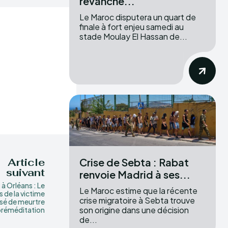
revanche...
Le Maroc disputera un quart de
finale à fort enjeu samedi au
stade Moulay El Hassan de...
Crise de Sebta : Rabat
Article
suivant
renvoie Madrid à ses...
à Orléans : Le
Le Maroc estime que la récente
ls de la victime
crise migratoire à Sebta trouve
sé de meurtre
son origine dans une décision
préméditation
de...