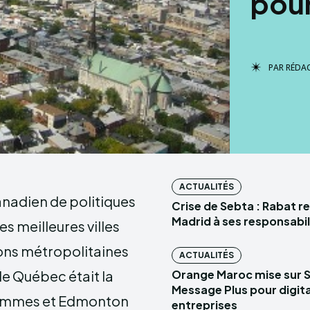
pour
PAR
RÉDA
ACTUALITÉS
anadien de politiques
Crise de Sebta : Rabat r
Madrid à ses responsabil
s meilleures villes
ions métropolitaines
ACTUALITÉS
le Québec était la
Orange Maroc mise sur 
Message Plus pour digital
s femmes et Edmonton
entreprises