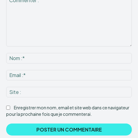
Commenter
:
No
:*
Ema
:*
Sit
:
Enregistrer mon nom, email et site web dans ce navigateur
pour la prochaine fois que je commenterai.