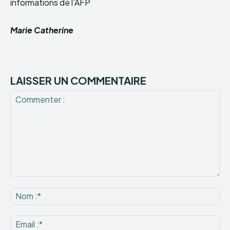
informations de l’AFP
Marie Catherine
LAISSER UN COMMENTAIRE
Commenter
:
No
:*
Ema