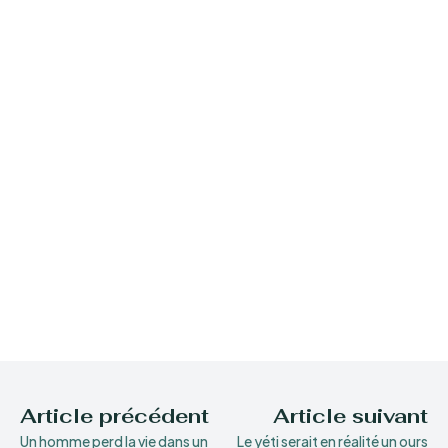
Article précédent
Article suivant
Un homme perd la vie dans un
Le yéti serait en réalité un ours