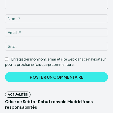
Commenter
:
No
:*
Ema
:*
Sit
:
Enregistrer mon nom, email et site web dans ce navigateur
pour la prochaine fois que je commenterai.
ACTUALITÉS
Crise de Sebta : Rabat renvoie Madrid à ses
responsabilités