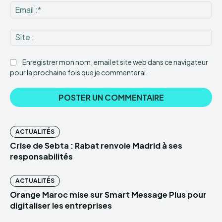
Ema
:*
Sit
:
Enregistrer mon nom, email et site web dans ce navigateur
pour la prochaine fois que je commenterai.
ACTUALITÉS
Crise de Sebta : Rabat renvoie Madrid à ses
responsabilités
ACTUALITÉS
Orange Maroc mise sur Smart Message Plus pour
digitaliser les entreprises