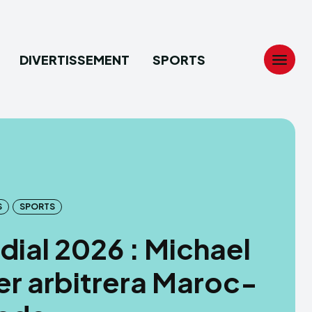
DIVERTISSEMENT
SPORTS
Search
Search
...
...
tion
tion
S
SPORTS
ech
ech
ial 2026 : Michael
ssement
ssement
er arbitrera Maroc-