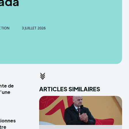
ada
CTION
3 JUILLET 2026
ente de
ARTICLES SIMILAIRES
d’une
Lionnes
tre