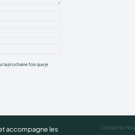
Nom
:*
Email
:*
Site
:
 la prochaine fois que je
Contactez Nou
 et accompagne les