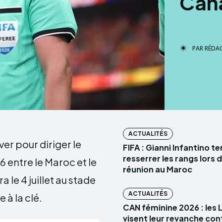
Can
PAR
RÉDA
ACTUALITÉS
ver pour diriger le
FIFA : Gianni Infantino t
resserrer les rangs lors 
 entre le Maroc et le
réunion au Maroc
le 4 juillet au stade
ACTUALITÉS
 à la clé.
CAN féminine 2026 : les 
visent leur revanche con