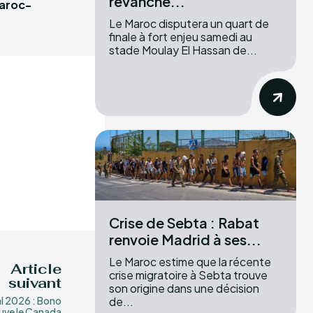
revanche...
Maroc-
Le Maroc disputera un quart de
finale à fort enjeu samedi au
stade Moulay El Hassan de...
Crise de Sebta : Rabat
renvoie Madrid à ses...
Le Maroc estime que la récente
Article
crise migratoire à Sebta trouve
suivant
son origine dans une décision
de...
l 2026 : Bono
uve le Canada