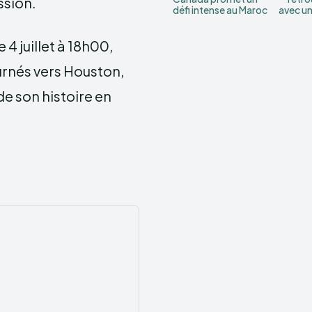
ssion.
défi intense au Maroc
avec un
4 juillet à 18h00,
urnés vers Houston,
e son histoire en