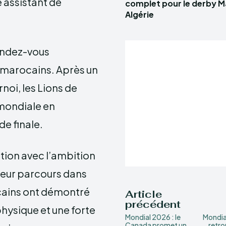
 assistant de
complet pour le derby 
Algérie
rendez-vous
 marocains. Après un
noi, les Lions de
 mondiale en
de finale.
tion avec l’ambition
lleur parcours dans
icains ont démontré
Article
précédent
physique et une forte
Mondial 2026 : le
Mondia
Canada promet un
retro