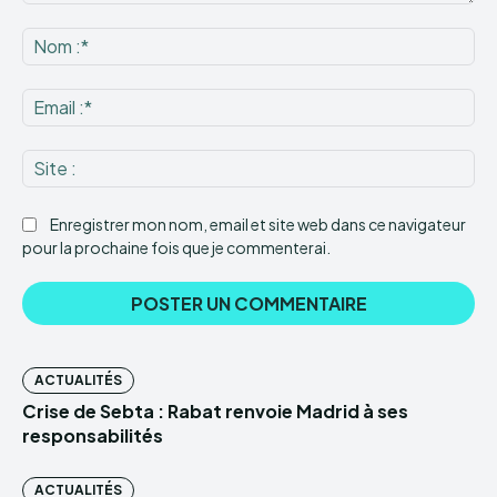
Commenter
:
No
:*
Ema
:*
Sit
:
Enregistrer mon nom, email et site web dans ce navigateur
pour la prochaine fois que je commenterai.
ACTUALITÉS
Crise de Sebta : Rabat renvoie Madrid à ses
responsabilités
ACTUALITÉS