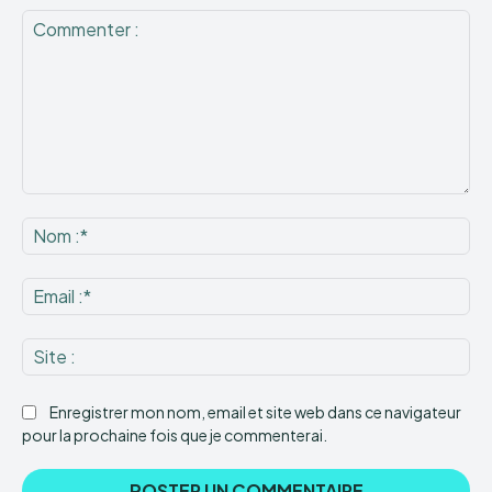
Commenter
:
No
:*
Ema
:*
Sit
:
Enregistrer mon nom, email et site web dans ce navigateur
pour la prochaine fois que je commenterai.