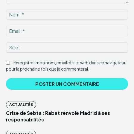
Commenter
:
No
:*
Ema
:*
Sit
:
Enregistrer mon nom, email et site web dans ce navigateur
pour la prochaine fois que je commenterai.
ACTUALITÉS
Crise de Sebta : Rabat renvoie Madrid à ses
responsabilités