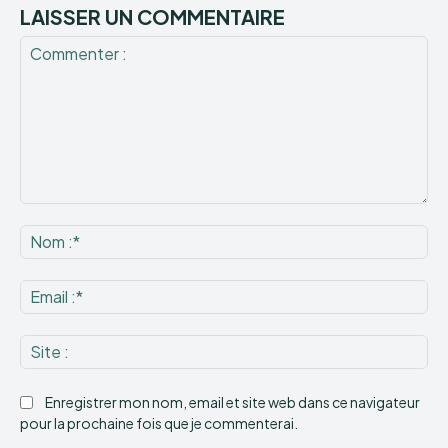
LAISSER UN COMMENTAIRE
Commenter
:
No
:*
Ema
:*
Sit
:
Enregistrer mon nom, email et site web dans ce navigateur
pour la prochaine fois que je commenterai.