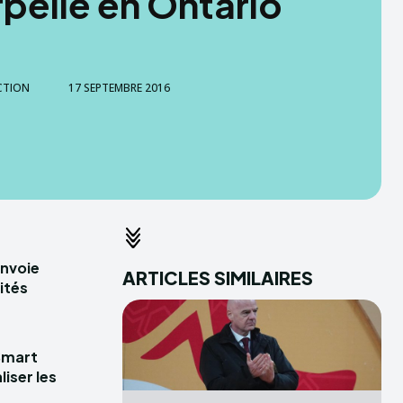
rpellé en Ontario
CTION
17 SEPTEMBRE 2016
envoie
ARTICLES SIMILAIRES
ités
Smart
iser les