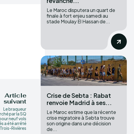
revanche...
Le Maroc disputera un quart de
finale à fort enjeu samedi au
stade Moulay El Hassan de...
Crise de Sebta : Rabat
Article
suivant
renvoie Madrid à ses...
Le braqueur
Le Maroc estime que la récente
rché par la SQ
crise migratoire à Sebta trouve
pour neuf vols
son origine dans une décision
és a été arrêté
 Trois-Rivières
de...