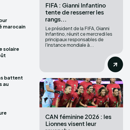
FIFA : Gianni Infantino
tente de resserrer les
rangs...
pour
hé marocain
Le président de la FIFA, Gianni
Infantino, réunit ce mercredi les
principaux responsables de
l'instance mondiale à...
e solaire
oût
las battent
s au
ure
CAN féminine 2026 : les
Lionnes visent leur