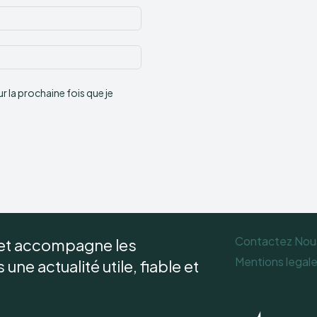
Email
:*
Site
:
 la prochaine fois que je
Contactez Nou
 et accompagne les
Mentions legal
une actualité utile, fiable et