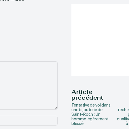
Article
précédent
Tentative de vol dans
une bijouterie de
reche
Saint-Roch : Un
Nom
homme légèrement
qualifi
blessé
à
:*