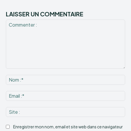
LAISSER UN COMMENTAIRE
Commenter
:
No
:*
Ema
:*
Sit
:
Enregistrer mon nom, email et site web dans ce navigateur