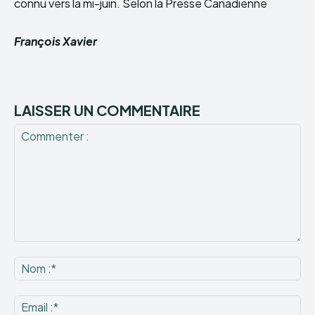
connu vers la mi-juin. Selon la Presse Canadienne
François Xavier
LAISSER UN COMMENTAIRE
Commenter
:
No
:*
Ema