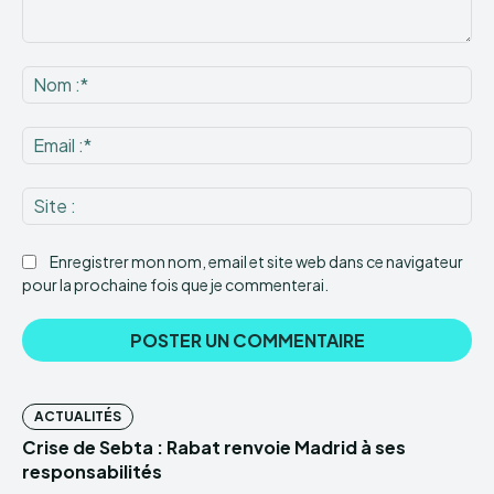
Commenter
:
No
:*
Ema
:*
Sit
:
Enregistrer mon nom, email et site web dans ce navigateur
pour la prochaine fois que je commenterai.
ACTUALITÉS
Crise de Sebta : Rabat renvoie Madrid à ses
responsabilités